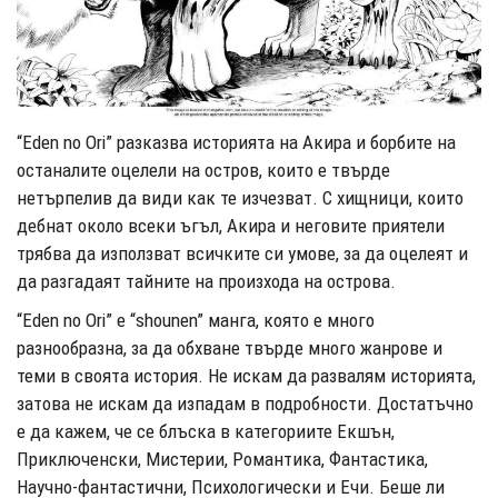
“Eden no Ori” разказва историята на Акира и борбите на
останалите оцелели на остров, които е твърде
нетърпелив да види как те изчезват. С хищници, които
дебнат около всеки ъгъл, Акира и неговите приятели
трябва да използват всичките си умове, за да оцелеят и
да разгадаят тайните на произхода на острова.
“Eden no Ori” е “shounen” манга, която е много
разнообразна, за да обхване твърде много жанрове и
теми в своята история. Не искам да развалям историята,
затова не искам да изпадам в подробности. Достатъчно
е да кажем, че се блъска в категориите Екшън,
Приключенски, Мистерии, Романтика, Фантастика,
Научно-фантастични, Психологически и Ечи. Беше ли