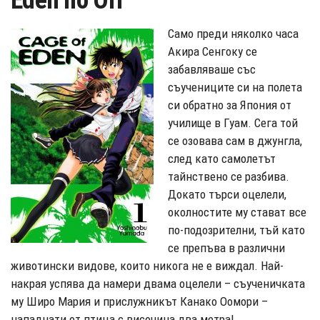
Eden no Ori
С
амо преди няколко часа
Акира Сенгоку се
забавляваше със
съучениците си на полета
си обратно за Япония от
училище в Гуам. Сега той
се озовава сам в джунгла,
след като самолетът
тайнствено се разбива.
Докато търси оцелели,
околностите му стават все
по-подозрителни, тъй като
се препъва в различни
животински видове, които никога не е виждал. Най-
накрая успява да намери двама оцелели – съученичката
му Широ Мария и прислужникът Канако Оомори –
нападнати от птица с височина два метра!