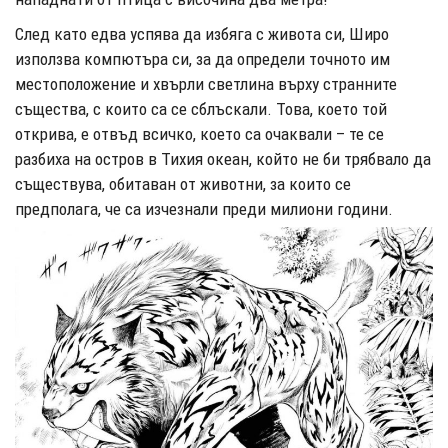
След като едва успява да избяга с живота си, Широ
използва компютъра си, за да определи точното им
местоположение и хвърли светлина върху странните
същества, с които са се сблъскали. Това, което той
открива, е отвъд всичко, което са очаквали – те се
разбиха на остров в Тихия океан, който не би трябвало да
съществува, обитаван от животни, за които се
предполага, че са изчезнали преди милио
ни години.