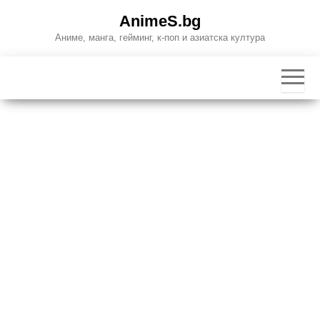
Skip
AnimeS.bg
to
Аниме, манга, гейминг, к-поп и азиатска култура
the
content