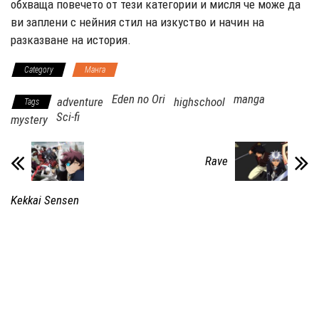
обхваща повечето от тези категории и мисля че може да
ви заплени с нейния стил на изкуство и начин на
разказване на история.
Category
Манга
Eden no Ori
manga
adventure
highschool
Tags
Sci-fi
mystery
Rave
Kekkai Sensen