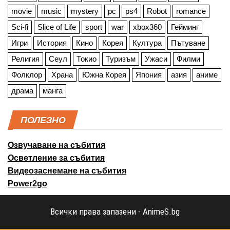
movie
music
mystery
pc
ps4
Robot
romance
Sci-fi
Slice of Life
sport
war
xbox360
Гейминг
Игри
История
Кино
Корея
Култура
Пътуване
Религия
Сеул
Токио
Туризъм
Ужаси
Филми
Фолклор
Храна
Южна Корея
Япония
азия
аниме
драма
манга
ПОЛЕЗНО
Озвучаване на събития
Осветление за събития
Видеозаснемане на събития
Power2go
Всички права запазени - AnimeS.bg