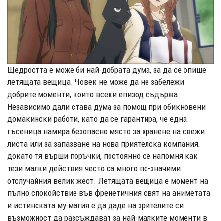
Щедростта е може би най-добрата дума, за да се опише
летящата вещица. Човек не може да не забележи
добрите моменти, които всеки епизод съдържа.
Независимо дали става дума за помощ при обикновени
домакински работи, като да се гарантира, че една
гъсеница намира безопасно място за хранене на свежи
листа или за запазване на нова приятелска компания,
докато тя върши поръчки, постоянно се напомня как
тези малки действия често са много по-значими
отслучайния велик жест. Летящата вещица е момент на
пълно спокойствие във френетичния свят на аниметата
и истинската му магия е да даде на зрителите си
възможност да разсъждават за най-малките моменти в