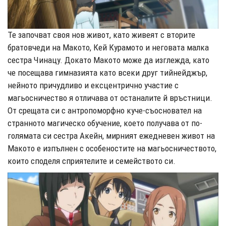
Те започват своя нов живот, като живеят с вторите
братовчеди на Макото, Кей Курамото и неговата малка
сестра Чинацу. Докато Макото може да изглежда, като
че посещава гимназията като всеки друг тийнейджър,
нейното причудливо и ексцентрично участие с
магьосничество я отличава от останалите й връстници.
От срещата си с антропоморфно куче-съосновател на
странното магическо обучение, което получава от по-
голямата си сестра Акейн, мирният ежедневен живот на
Макото е изпълнен с особеностите на магьосничеството,
които споделя сприятелите и семейството си.