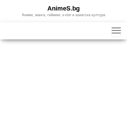
Skip
AnimeS.bg
to
Аниме, манга, гейминг, к-поп и азиатска култура
the
content