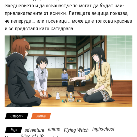
ежедневието и да осъзнаят,че те могат да бъдат най-
привлекателните от всички. Летящата вещица показва,
че пеперуда … или гъсеница … може да е толкова красива
и се представя като катедрала.
Category
Аниме
anime
highschool
adventure
Flying Witch
Tags
Slice of Life