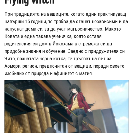
Flying Witch
При традицията на вещиците, когато един практикуващ
навърши 15 години, те трябва да станат независими и да
напуснат дома си, за да учат магьосничество. Макото
Ковата е една такава ученичка, която оставя
родителския си дом в Йокохама в стремежа си да
придобие знания и обучение. Заедно с придружителя си
Чито, познатата черна котка, те тръгват на път за
Аомори, регион, предпочитан от вещици, поради своето
изобилие от природа и афинитет с магия.