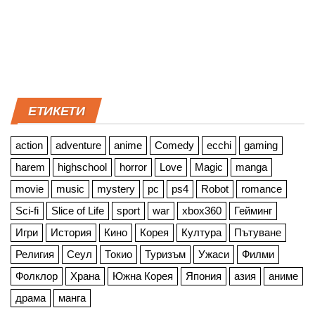
ЕТИКЕТИ
action
adventure
anime
Comedy
ecchi
gaming
harem
highschool
horror
Love
Magic
manga
movie
music
mystery
pc
ps4
Robot
romance
Sci-fi
Slice of Life
sport
war
xbox360
Гейминг
Игри
История
Кино
Корея
Култура
Пътуване
Религия
Сеул
Токио
Туризъм
Ужаси
Филми
Фолклор
Храна
Южна Корея
Япония
азия
аниме
драма
манга