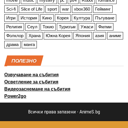
movie
music
mystery
pc
ps4
Robot
romance
Sci-fi
Slice of Life
sport
war
xbox360
Гейминг
Игри
История
Кино
Корея
Култура
Пътуване
Религия
Сеул
Токио
Туризъм
Ужаси
Филми
Фолклор
Храна
Южна Корея
Япония
азия
аниме
драма
манга
ПОЛЕЗНО
Озвучаване на събития
Осветление за събития
Видеозаснемане на събития
Power2go
Всички права запазени - AnimeS.bg