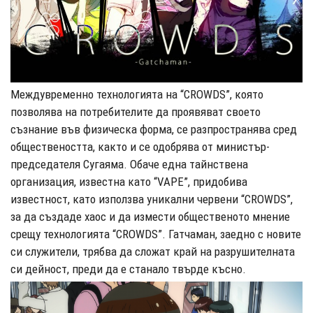
Междувременно технологията на “CROWDS”, която
позволява на потребителите да проявяват своето
съзнание във физическа форма, се разпространява сред
обществеността, както и се одобрява от министър-
председателя Сугаяма. Обаче една тайнствена
организация, известна като “VAPE”, придобива
известност, като използва уникални червени “CROWDS”,
за да създаде хаос и да измести общественото мнение
срещу технологията “CROWDS”. Гатчаман, заедно с новите
си служители, трябва да сложат край на разрушителната
си дейност, преди да е станало твърде късно.