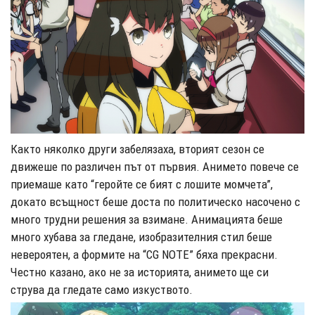
Както няколко други забелязаха, вторият сезон се
движеше по различен път от първия. Анимето повече се
приемаше като “геройте се бият с лошите момчета”,
докато всъщност беше доста по политическо насочено с
много трудни решения за взимане. Анимацията беше
много хубава за гледане, изобразителния стил беше
невероятен, а формите на “CG NOTE” бяха прекрасни.
Честно казано, ако не за историята, анимето ще си
струва да гледате само изкуството.