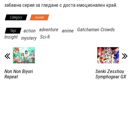
забавна серия за гледане с доста емоционален край.
Category
Аниме
adventure
Gatchaman Crowds
action
anime
Tags
Insight
Sci-fi
mystery
Non Non Biyori
Senki Zesshou
Repeat
Symphogear GX