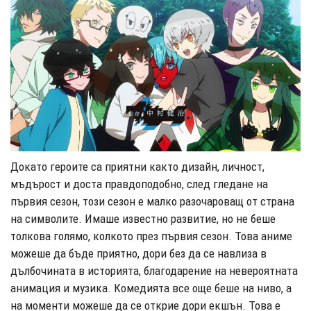
Докато героите са приятни както дизайн, личност,
мъдърост и доста правдоподобно, след гледане на
първия сезон, този сезон е малко разочароващ от страна
на символите. Имаше известно развитие, но не беше
толкова голямо, колкото през първия сезон. Това аниме
можеше да бъде приятно, дори без да се навлиза в
дълбочината в историята, благодарение на невероятната
анимация и музика. Комедията все още беше на ниво, а
на моменти можеше да се открие дори екшън. Това е