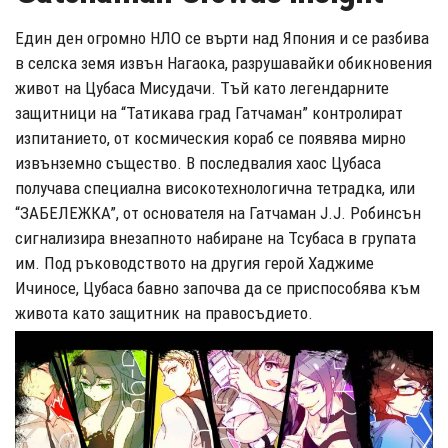
Един ден огромно НЛО се върти над Япония и се разбива
в селска земя извън Нагаока, разрушавайки обикновения
живот на Цубаса Мисудачи. Тъй като легендарните
защитници на “Татикава град Гатчаман” контролират
изпитанието, от космическия кораб се появява мирно
извънземно същество. В последвалия хаос Цубаса
получава специална високотехнологична тетрадка, или
“ЗАБЕЛЕЖКА”, от основателя на Гатчаман J.J. Робинсън
сигнализира внезапното набиране на Тсубаса в групата
им. Под ръководството на другия герой Хаджиме
Ичиносе, Цубаса бавно започва да се приспособява към
живота като защитник на правосъдието.