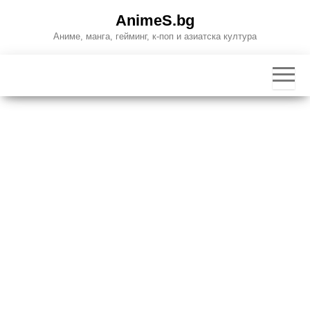
Skip
AnimeS.bg
to
Аниме, манга, гейминг, к-поп и азиатска култура
the
content