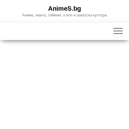
Skip
AnimeS.bg
to
Аниме, манга, гейминг, к-поп и азиатска култура
the
content