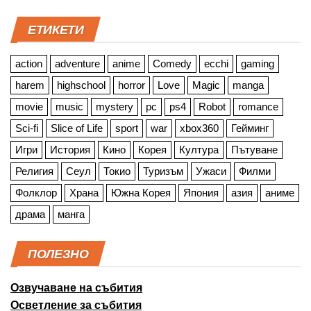
ЕТИКЕТИ
action
adventure
anime
Comedy
ecchi
gaming
harem
highschool
horror
Love
Magic
manga
movie
music
mystery
pc
ps4
Robot
romance
Sci-fi
Slice of Life
sport
war
xbox360
Гейминг
Игри
История
Кино
Корея
Култура
Пътуване
Религия
Сеул
Токио
Туризъм
Ужаси
Филми
Фолклор
Храна
Южна Корея
Япония
азия
аниме
драма
манга
ПОЛЕЗНО
Озвучаване на събития
Осветление за събития