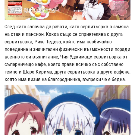
След като започва да работи, като сервитьорка в замяна
на стая и пансион, Кокоа също се сприятелява с друга
сервитьорка, Ризе Тедеза, който има необичайно
поведение и значителни физически възможности поради
военното си възпитание, Чия Уджимацу, сервитьорка от
съперничещо кафе, която прави всичко със собствено
темпо и Шаро Кирима, друга сервитьорка в друго кафене,
която има визия на благородничка, въпреки че е бедна.