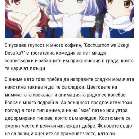
С пухкава глупост и много кофеин, “Gochuumon wa Usagi
Desu ka?” е трогателна комедия за пет млади
сервитьорки и забавните им приключения в града, който
те наричат ​​вкъщи.
С аниме като това трябва да направите сладки момичета
наистина такива и да, те са сладки. Цветовете на
момичетата изскачат и анимацията рядко се колебае.
Всяка е много подробна. Аз всъщност предпочитам този
поглед в този тип аниме, а не на “мое” петно ​​или ултра
деформирани типове, които съм виждал. Костюмите се
сменят често и всички изглеждат добре. Фоновете също
не са лоши, а сцените се променят често, като ви