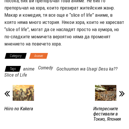
посока, бих ви препоръчал това аниме. Не бих го
препоръчал на хора, които презират житейския жанр.
Макар и комедия, тя все още е “slice of life” аниме, в
която няма много история. Някои хора, които не харесват
“slice of life”, могат да се насладят просто на хумора, но
по-сладките момичета вероятно няма да променят
мнението на повечето хора.
Category
Аниме
Comedy
anime
Gochuumon wa Usagi Desu ka??
Tags
Slice of Life
Hiiro no Kakera
Интересните
фестивали в
Токио, Япония