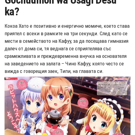
Gochuumon wa Usagi Desu
ka?
Кокоа Хато е позитивно и енергично момиче, което става
приятел с всеки в рамките на три секунди. След като се
мести в семейството на Кафуу, за да посещава гимназия
далеч от дома си, тя веднага се сприятелява със
срамежливата и преждевременна внучка на основателя
на заведението на залата – Чино Кафуу, която често се
вижда с говорещия заек, Типи, на главата си.