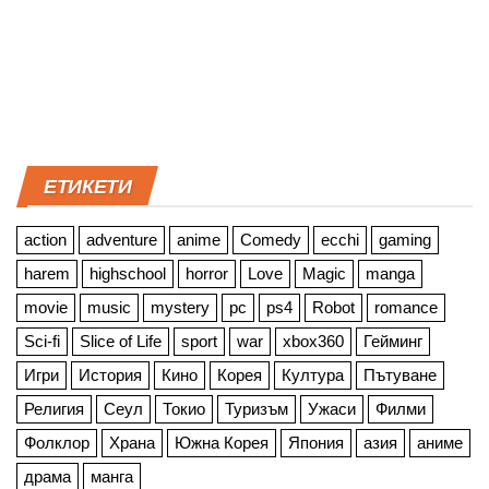
ЕТИКЕТИ
action
adventure
anime
Comedy
ecchi
gaming
harem
highschool
horror
Love
Magic
manga
movie
music
mystery
pc
ps4
Robot
romance
Sci-fi
Slice of Life
sport
war
xbox360
Гейминг
Игри
История
Кино
Корея
Култура
Пътуване
Религия
Сеул
Токио
Туризъм
Ужаси
Филми
Фолклор
Храна
Южна Корея
Япония
азия
аниме
драма
манга