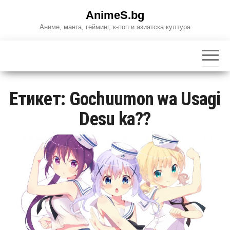
Skip
AnimeS.bg
to
Аниме, манга, гейминг, к-поп и азиатска култура
the
content
Етикет:
Gochuumon wa Usagi
Desu ka??