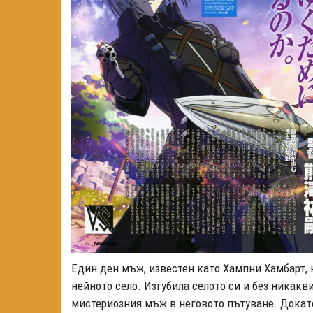
Един ден мъж, известен като Хампни Хамбарт, к
нейното село. Изгубила селото си и без никак
мистериозния мъж в неговото пътуване. Докато