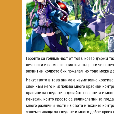
Героите са голяма част от това, което държи т
личности и са много приятни, въпреки че повеч
развитие, колкото бих пожелал, но това може да
Изкуството в това аниме е изумително красиво
слой към него и използва много красиви контр
красиви за гледане, а дизайнът на света е мн
пейзажи, които просто са великолепни за гл
еда
много различни части на света и техните конт
зашеметяваща за гледане и много добре проек