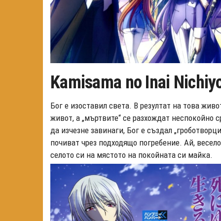
Kamisama no Inai Nichiy
Бог е изоставил света. В резултат на това жив
живот, а „мъртвите“ се разхождат неспокойно 
да изчезне завинаги, Бог е създал „гроботворц
почиват чрез подходящо погребение. Ай, весело
селото си на мястото на покойната си майка.