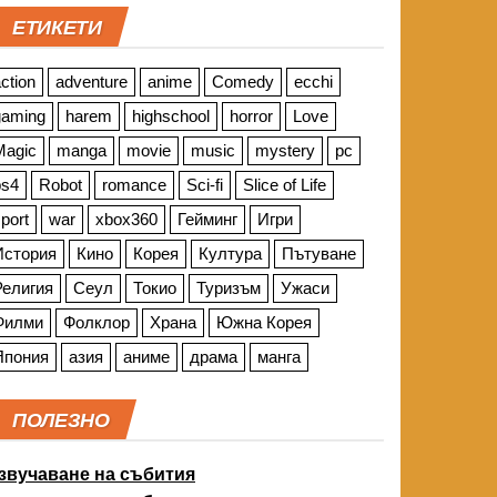
ЕТИКЕТИ
ction
adventure
anime
Comedy
ecchi
gaming
harem
highschool
horror
Love
Magic
manga
movie
music
mystery
pc
ps4
Robot
romance
Sci-fi
Slice of Life
port
war
xbox360
Гейминг
Игри
История
Кино
Корея
Култура
Пътуване
Религия
Сеул
Токио
Туризъм
Ужаси
Филми
Фолклор
Храна
Южна Корея
Япония
азия
аниме
драма
манга
ПОЛЕЗНО
звучаване на събития