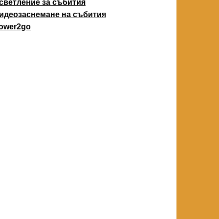
светление за събития
идеозаснемане на събития
ower2go