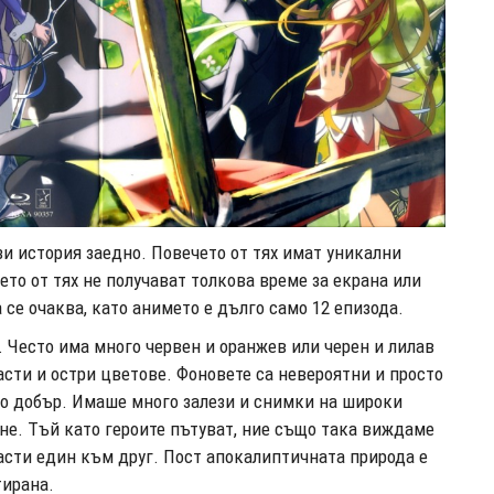
ази история заедно. Повечето от тях имат уникални
ето от тях не получават толкова време за екрана или
 се очаква, като анимето е дълго само 12 епизода.
. Често има много червен и оранжев или черен и лилав
асти и остри цветове. Фоновете са невероятни и просто
ого добър. Имаше много залези и снимки на широки
не. Тъй като героите пътуват, ние също така виждаме
расти един към друг. Пост апокалиптичната природа е
тирана.