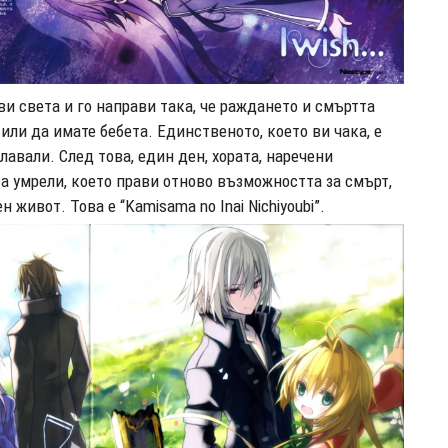
ви света и го направи така, че раждането и смъртта
или да имате бебета. Единственото, което ви чака, е
лавали. След това, един ден, хората, наречени
 са умрели, което прави отново възможността за смърт,
 живот. Това е “Kamisama no Inai Nichiyoubi”.