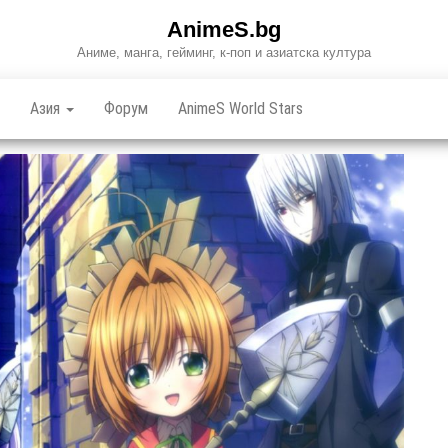
AnimeS.bg
Аниме, манга, гейминг, к-поп и азиатска култура
Азия
Форум
AnimeS World Stars