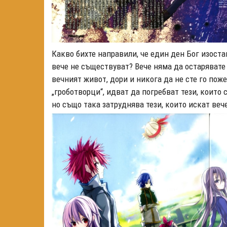
Какво бихте направили, че един ден Бог изоста
вече не съществуват? Вече няма да остарявате 
вечният живот, дори и никога да не сте го поже
„гроботворци“
, идват да погребват тези, които
но също така затруднява тези, които искат вечен