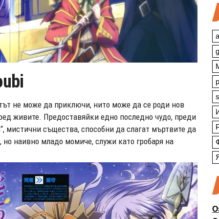
a
oubi
s
отът не може да приключи, нито може да се роди нов
сред живите. Предоставяйки едно последно чудо, преди
и“, мистични същества, способни да слагат мъртвите да
, но наивно младо момиче, служи като гробаря на
О