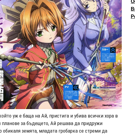
О
В
P
ойто уж е баща на Ай, пристига и убива всички хора в
ви планове за бъдещето, Ай решава да придружи
 обикаля земята, младата гробарка се стреми да