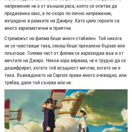
напрежение не е от външна раса, която се опитва да
предизвика хаос, а по-скоро по-лично напрежение,
изградено в рамките на Джироу. Като цяло героите са
много харизматични и приятни.
Стремежът на филма беше много стабилен. Той никога
не се чувстваше така, сякаш беше прекалено бързал или
плъзгаше. Голяма част от филма се изразходва във и от
мечтите на Джиро. Някои хора вярваха, че е трудно да се
дешифрират, когато той всъщност мечтае, когато не е
така. Въвеждането на Caproni прави много очевидно, или
трябва, дали той сънува или не.