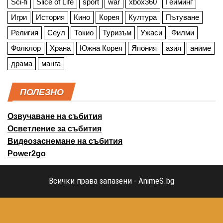
Sci-fi
Slice of Life
sport
war
xbox360
Гейминг
Игри
История
Кино
Корея
Култура
Пътуване
Религия
Сеул
Токио
Туризъм
Ужаси
Филми
Фолклор
Храна
Южна Корея
Япония
азия
аниме
драма
манга
ПОЛЕЗНО
Озвучаване на събития
Осветление за събития
Видеозаснемане на събития
Power2go
Всички права запазени - AnimeS.bg