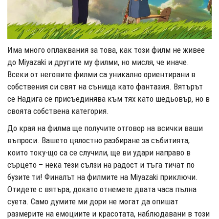
Има много оплаквания за това, как този филм не живее
до Miyazaki и другите му филми, но мисля, че иначе.
Всеки от неговите филми са уникално ориентирани в
собствения си свят на сънища като фантазия. Вятърът
се Надига се присъединява към тях като шедьовър, но в
своята собствена категория.
До края на филма ще получите отговор на всички ваши
въпроси. Вашето цялостно разбиране за събитията,
които току-що са се случили, ще ви удари направо в
сърцето – нека тези сълзи на радост и тъга тичат по
бузите ти! Финалът на филмите на Miyazaki приключи.
Отидете с вятъра, докато отнемете двата часа пълна
суета. Само думите ми дори не могат да опишат
размерите на емоциите и красотата, наблюдавани в този