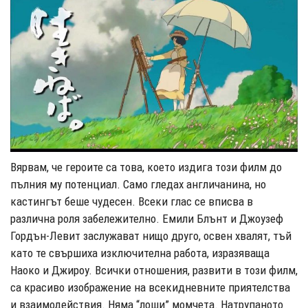
Вярвам, че героите са това, което издига този филм до
пълния му потенциал. Само гледах англичанина, но
кастингът беше чудесен. Всеки глас се вписва в
различна роля забележително. Емили Блънт и Джоузеф
Гордън-Левит заслужават нищо друго, освен хвалят, тъй
като те свършиха изключителна работа, изразяваща
Наоко и Джироу. Всички отношения, развити в този филм,
са красиво изображение на всекидневните приятелства
и взаимодействия. Няма “лоши” момчета. Натрупаното