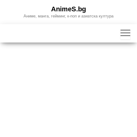
Skip
AnimeS.bg
to
Аниме, манга, гейминг, к-поп и азиатска култура
the
content