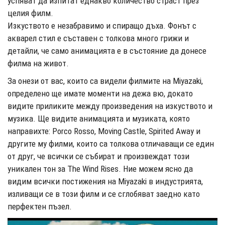
успяват да изпитат еднакво количество страст през
целия филм.
Изкуството е незабравимо и спиращо дъха. Фонът с
акварел стил е съставен с толкова много грижи и
детайли, че само анимацията е в състояние да донесе
филма на живот.
За онези от вас, които са видели филмите на Miyazaki,
определено ще имате моменти на дежа вю, докато
видите приликите между произведения на изкуството и
музика. Ще видите анимацията и музиката, която
направихте: Porco Rosso, Moving Castle, Spirited Away и
другите му филми, които са толкова отличаващи се един
от друг, че всички се събират и произвеждат този
уникален тон за The Wind Rises. Ние можем ясно да
видим всички постижения на Miyazaki в индустрията,
изливащи се в този филм и се сглобяват заедно като
перфектен пъзел.