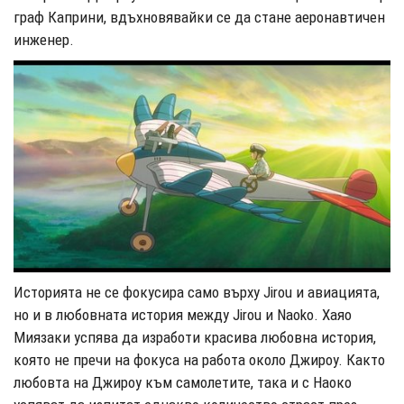
граф Каприни, вдъхновявайки се да стане аеронавтичен
инженер.
Историята не се фокусира само върху Jirou и авиацията,
но и в любовната история между Jirou и Naoko. Хаяо
Миязаки успява да изработи красива любовна история,
която не пречи на фокуса на работа около Джироу. Както
любовта на Джироу към самолетите, така и с Наоко