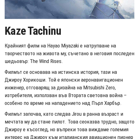
Kaze Tachinu
Крайният филм на Hayao Miyazaki е натрупване на
творчеството на живота му, съчетано в неговия последен
шедьовър: The Wind Rises.
Филмът се основава на истинска история, тази на
Джироу Хорикоши. Той е японски аеронавигационен
инженер, отговарящ за дизайна на Mitsubishi Zero,
изтребителя, използван във Втората световна война –
особено по време на нападението над Пърл Харбър.
Филмът започва, като следва Jirou в ранна възраст и
мечтата му да стане пилот. Това сеоказва трудно, защото
Джироу е късоглед, но въпреки това виждаме големия
интерес на Джироу към италианския авиационен пионер