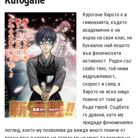
Kurogane
Курогане Хирото е в
гимназията, където
академично е на
върха на своя клас, но
буквално най-лошото
във физическата
активност. Роден със
слабо тяло, той няма
издръжливост,
скорост и сила, а
Хирото не иска нищо
повече от това да
бъде герой. Съдбата
го дразни, като му
придаде феноменален
поглед, което му позволява да вижда много повече от
всеки друг в спорта, но тялото му не може да реагира на