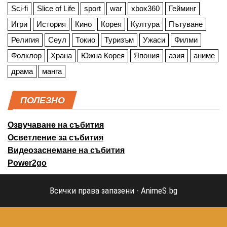
Sci-fi
Slice of Life
sport
war
xbox360
Гейминг
Игри
История
Кино
Корея
Култура
Пътуване
Религия
Сеул
Токио
Туризъм
Ужаси
Филми
Фолклор
Храна
Южна Корея
Япония
азия
аниме
драма
манга
ПОЛЕЗНО
Озвучаване на събития
Осветление за събития
Видеозаснемане на събития
Power2go
Всички права запазени - AnimeS.bg