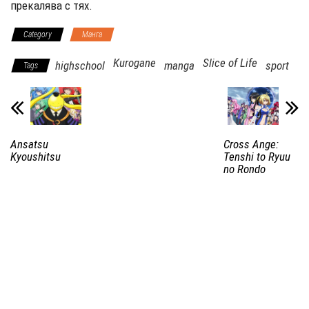
прекалява с тях.
Category
Манга
Kurogane
Slice of Life
highschool
manga
sport
Tags
Ansatsu
Cross Ange:
Kyoushitsu
Tenshi to Ryuu
no Rondo