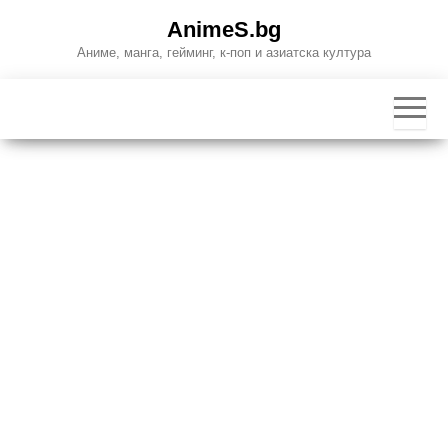
Skip
AnimeS.bg
to
Аниме, манга, гейминг, к-поп и азиатска култура
the
content