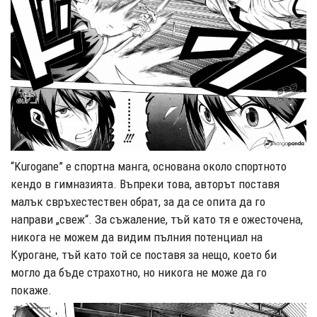
“Kurogane” е спортна манга, основана около спортното
кендо в гимназията. Въпреки това, авторът поставя
малък свръхестествен обрат, за да се опита да го
направи „свеж“. За съжаление, тъй като тя е ожесточена,
никога не можем да видим пълния потенциал на
Курогане, тъй като той се поставя за нещо, което би
могло да бъде страхотно, но никога не може да го
покаже.