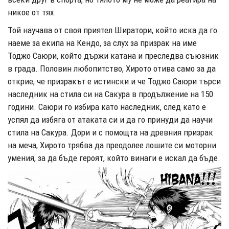
никое от тях.
Той научава от своя приятел Ширатори, който иска да го
наеме за екипа на Кендо, за слух за призрак на име
Тоджо Саюри, който държи катана и преследва съюзник
в града. Половин любопитство, Хирото отива само за да
открие, че призракът е истински и че Тоджо Саюри търси
наследник на стила си на Сакура в продължение на 150
години. Саюри го избира като наследник, след като е
успял да избяга от атаката си и да го принуди да научи
стила на Сакура. Дори и с помощта на древния призрак
на меча, Хирото трябва да преодолее лошите си моторни
умения, за да бъде героят, който винаги е искал да бъде.