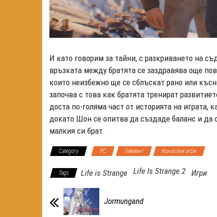
И като говорим за тайни, с разкриването на съ
връзката между братята се заздравява още пов
които неизбежно ще се сблъскат рано или късн
започва с това как братята тренират развитиет
доста по-голяма част от историята на играта, к
докато Шон се опитва да създаде баланс и да о
малкия си брат.
Category
PC
Гейминг
Конзолни игри
Life Is Strange 2
Life is Strange
Игри
Tags
Jormungand