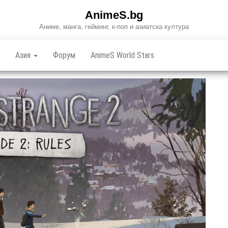
AnimeS.bg
Аниме, манга, гейминг, к-поп и азиатска култура
Азия
Форум
AnimeS World Stars