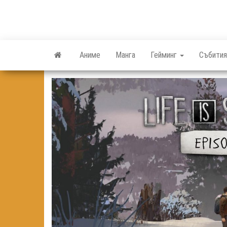
Skip
to
the
content
Аниме
Манга
Гейминг
Събития