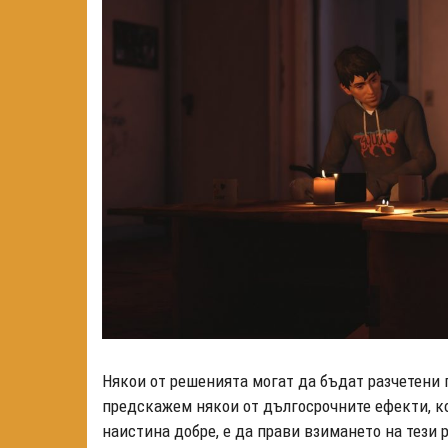
Някои от решенията могат да бъдат разчетени п
предскажем някои от дългосрочните ефекти, кои
наистина добре, е да прави взимането на тези 