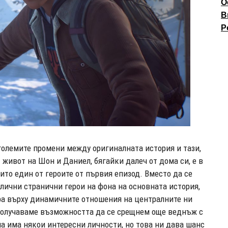
О
В
P
големите промени между оригиналната история и тази,
 живот на Шон и Даниел, бягайки далеч от дома си, е в
нито един от героите от първия епизод. Вместо да се
лични странични герои на фона на основната история,
сира върху динамичните отношения на централните ни
е получаваме възможността да се срещнем още веднъж с
а има някои интересни личности, но това ни дава шанс