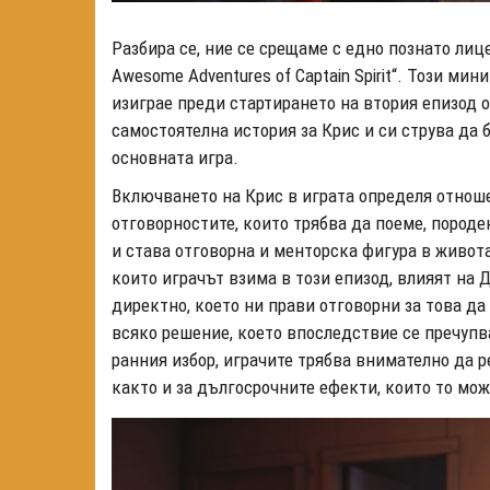
Разбира се, ние се срещаме с едно познато лиц
Awesome Adventures of Captain Spirit“. Този ми
изиграе преди стартирането на втория епизод о
самостоятелна история за Крис и си струва да
основната игра.
Включването на Крис в играта определя отнош
отговорностите, които трябва да поеме, породе
и става отговорна и менторска фигура в живот
които играчът взима в този епизод, влияят на
директно, което ни прави отговорни за това да
всяко решение, което впоследствие се пречупва
ранния избор, играчите трябва внимателно да р
както и за дългосрочните ефекти, които то мож