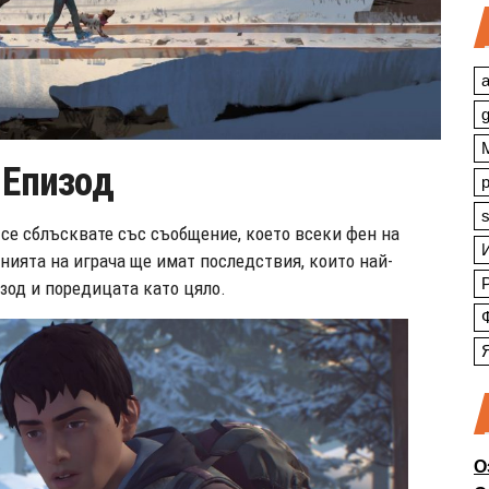
a
и Епизод
s
 се сблъсквате със съобщение, което всеки фен на
нията на играча ще имат последствия, които най-
зод и поредицата като цяло.
О