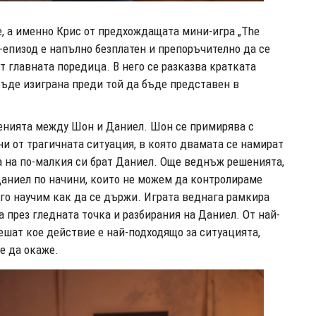
е, а именно Крис от предхождащата мини-игра „The
ни-епизод е напълно безплатен и препоръчително да се
т главната поредица. В него се разказва кратката
 бъде изиграна преди той да бъде представен в
енията между Шон и Даниел. Шон се примирява с
ни от трагичната ситуация, в която двамата се намират
а на по-малкия си брат Даниел. Още веднъж решенията,
 Даниел по начини, които не можем да контролираме
 го научим как да се държи. Играта веднага рамкира
 през гледната точка и разбирания на Даниел. От най-
ешат кое действие е най-подходящо за ситуацията,
е да окаже.