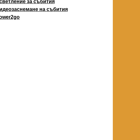
светление за събития
идеозаснемане на събития
ower2go