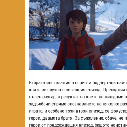
Втората инсталация в серията подчертава най-
която се случва в сегашния епизод. Преходният
пълен разгар, в резултат на което не виждаме 
задълбочи спрямо опознаването на няколко раз
играта, и особено този втори епизод, се фоку
герои, двамата братя. За съжаление, обаче, н
герои от предхождащия епизод, защото наистин