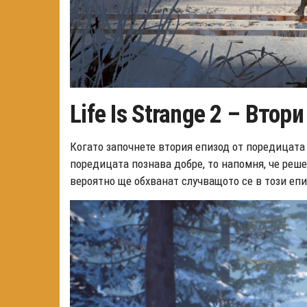
Life Is Strange 2 – Втор
Когато започнете втория епизод от поредицата
поредицата познава добре, то напомня, че реше
вероятно ще обхванат случващото се в този епи