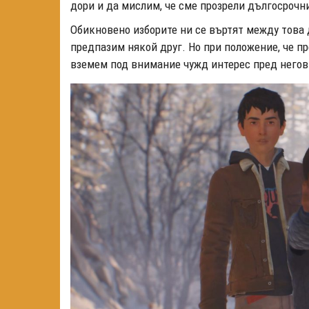
дори и да мислим, че сме прозрели дългосрочн
Обикновено изборите ни се въртят между това 
предпазим някой друг. Но при положение, че п
вземем под внимание чужд интерес пред негов