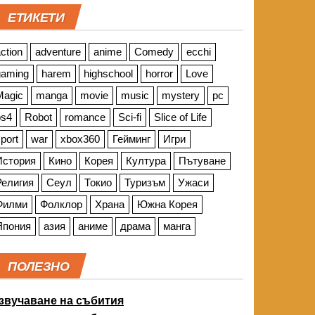
ЕТИКЕТИ
ction
adventure
anime
Comedy
ecchi
gaming
harem
highschool
horror
Love
Magic
manga
movie
music
mystery
pc
ps4
Robot
romance
Sci-fi
Slice of Life
port
war
xbox360
Гейминг
Игри
История
Кино
Корея
Култура
Пътуване
Религия
Сеул
Токио
Туризъм
Ужаси
Филми
Фолклор
Храна
Южна Корея
Япония
азия
аниме
драма
манга
ПОЛЕЗНО
звучаване на събития