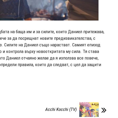
дбата на баща им и за силите, които Даниел притежава,
ече за да посрещнат новите предизвикателства, с
о. Силите на Даниел също нарастват. Самият епизод
о и контрола върху новооткритата му сила. Тя става
ато Даниел отчаяно желае да я използва все повече,
предели правила, които да следват, с цел да защити
Acchi Kocchi (TV)