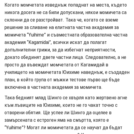
Когато момчетата изведнъж попаднат на места, където
никога досега не са били допускани, някои момичета са
склонни да се разстройват. Така че, когато се вземе
решение за сливане на елитната частна академия за
момичета “Yuihime” и съвместната образователна частна
академия “Kagamidai”, всички искат да полагат
допълнителни грижи, за да избегнат неприятности,
докато обединят двете частни лица. Следователно, а не
просто да въвеждат момчетата от Кагамидай в
училището на момичетата Юихиме наведнъж, е създаден
план, в който група от мъжки тестове първо ще бъде
включена в частната академия за момичета.
Така бедният млад Шинго се хвърля като жертвено агне
към лъвиците на Юихиме, които не го чакат точно с
отворени обятия. Ще успее ли Шинго да оцелее в
замърсената с естроген яма на смъртта, която е
“Yuihime”? Могат ли момичетата да се научат да бъдат