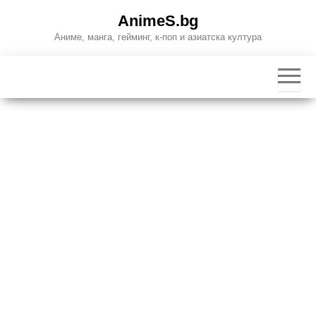
Skip
AnimeS.bg
to
Аниме, манга, гейминг, к-поп и азиатска култура
the
content