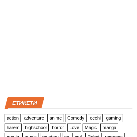
ЕТИКЕТИ
action
adventure
anime
Comedy
ecchi
gaming
harem
highschool
horror
Love
Magic
manga
movie
music
mystery
pc
ps4
Robot
romance