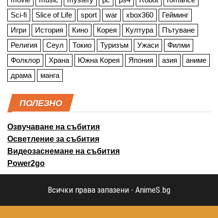
Sci-fi
Slice of Life
sport
war
xbox360
Гейминг
Игри
История
Кино
Корея
Култура
Пътуване
Религия
Сеул
Токио
Туризъм
Ужаси
Филми
Фолклор
Храна
Южна Корея
Япония
азия
аниме
драма
манга
ПОЛЕЗНО
Озвучаване на събития
Осветление за събития
Видеозаснемане на събития
Power2go
Всички права запазени - AnimeS.bg