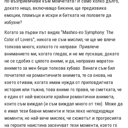
по-възприемчиви към момчетата? И само колко дълго,
докато нещо, включващо бикини, ще предизвика
емоции, пламъци и искри и битката на половете да
избухне?
Когато за първи път видях “Mashiro-iro Symphony: The
Color of Lovers”, никога не съм мислил, че ще ме влече
толкова много, колкото го направи. Привлече
вниманието ми, когато гледах, и не ме пускаше, докато
не се сдобих с цялото аниме; и да, направих маратон
анимето за мен беше толкова хубаво. Винаги съм бил
почитател на романтичните анимета, те са онова, на
което отивам, когато имам нужда от приповдигната
история или тъжна; това аниме го прави, че сметката, че
е един от най-високите крайни романтични анимета,
които съм виждал (и съм виждал много от тях). Може да
е имал тези бавни моменти и тези леко неподходящи
моменти, но най-вече мислех, че сюжетът и прогресията
на героите наистина засенчват тези моменти, което го