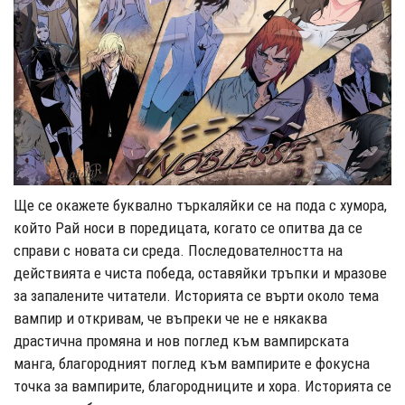
Ще се окажете буквално търкаляйки се на пода с хумора,
който Рай носи в поредицата, когато се опитва да се
справи с новата си среда. Последователността на
действията е чиста победа, оставяйки тръпки и мразове
за запалените читатели. Историята се върти около тема
вампир и откривам, че въпреки че не е някаква
драстична промяна и нов поглед към вампирската
манга, благородният поглед към вампирите е фокусна
точка за вампирите, благородниците и хора. Историята се