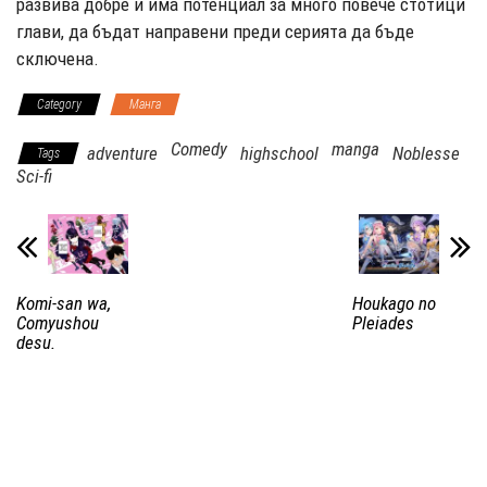
развива добре и има потенциал за много повече стотици
глави, да бъдат направени преди серията да бъде
сключена.
Category
Манга
Comedy
manga
adventure
highschool
Noblesse
Tags
Sci-fi
Komi-san wa,
Houkago no
Comyushou
Pleiades
desu.