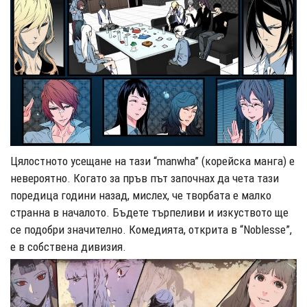
Цялостното усещане на тази “manwha” (корейска манга) е
невероятно. Когато за пръв път започнах да чета тази
поредица години назад, мислех, че творбата е малко
странна в началото. Бъдете търпеливи и изкуството ще
се подобри значително. Комедията, открита в “Noblesse”,
е в собствена дивизия.