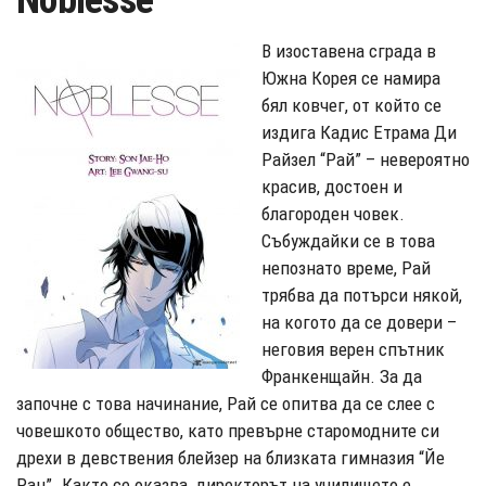
Noblesse
В изоставена сграда в
Южна Корея се намира
бял ковчег, от който се
издига Кадис Етрама Ди
Райзел “Рай” – невероятно
красив, достоен и
благороден човек.
Събуждайки се в това
непознато време, Рай
трябва да потърси някой,
на когото да се довери –
неговия верен спътник
Франкенщайн. За да
започне с това начинание, Рай се опитва да се слее с
човешкото общество, като превърне старомодните си
дрехи в девствения блейзер на близката гимназия “Йе
Ран”. Както се оказва, директорът на училището е