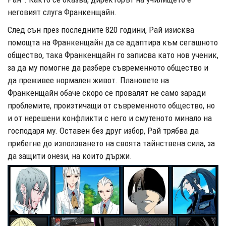
неговият слуга Франкенщайн.
С
лед сън през последните 820 години, Рай изисква
помощта на Франкенщайн да се адаптира към сегашното
общество, така Франкенщайн го записва като нов ученик,
за да му помогне да разбере съвременното общество и
да преживее нормален живот. Плановете на
Франкенщайн обаче скоро се провалят не само заради
проблемите, произтичащи от съвременното общ
ество, но
и от нерешени конфликти с него и смутеното минало на
господаря му. Оставен без друг избор, Рай трябва да
прибегне до използването на своята тайнствена сила, за
да защити онези, на които държи.