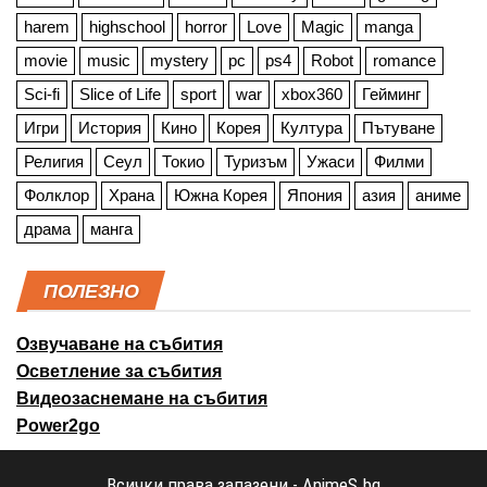
harem
highschool
horror
Love
Magic
manga
movie
music
mystery
pc
ps4
Robot
romance
Sci-fi
Slice of Life
sport
war
xbox360
Гейминг
Игри
История
Кино
Корея
Култура
Пътуване
Религия
Сеул
Токио
Туризъм
Ужаси
Филми
Фолклор
Храна
Южна Корея
Япония
азия
аниме
драма
манга
ПОЛЕЗНО
Озвучаване на събития
Осветление за събития
Видеозаснемане на събития
Power2go
Всички права запазени - AnimeS.bg