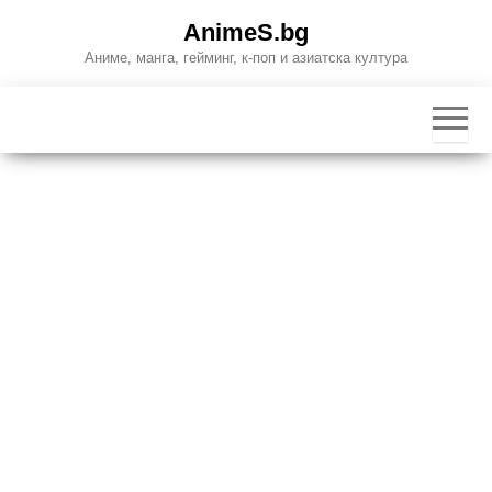
Skip
AnimeS.bg
to
Аниме, манга, гейминг, к-поп и азиатска култура
the
content