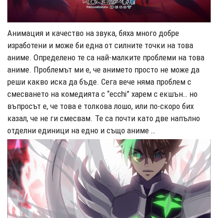
Анимация и качество на звука, бяха много добре
изработени и може би една от силните точки на това
аниме. Определено те са най-малките проблеми на това
аниме. Проблемът ми е, че анимето просто не може да
реши какво иска да бъде. Сега вече няма проблем с
смесването на комедията с “ecchi” харем с екшън… но
въпросът е, че това е толкова лошо, или по-скоро бих
казал, че не ги смесвам. Те са почти като две напълно
отделни единици на едно и също аниме …