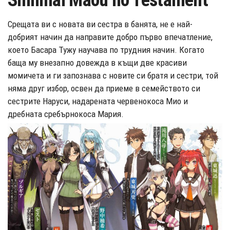
Shinmai Maou no Testament
Срещата ви с новата ви сестра в банята, не е най-
добрият начин да направите добро първо впечатление,
което Басара Тужу научава по трудния начин. Когато
баща му внезапно довежда в къщи две красиви
момичета и ги запознава с новите си братя и сестри, той
няма друг избор, освен да приеме в семейството си
сестрите Наруси, надарената червенокоса Мио и
дребната сребърнокоса Мария.