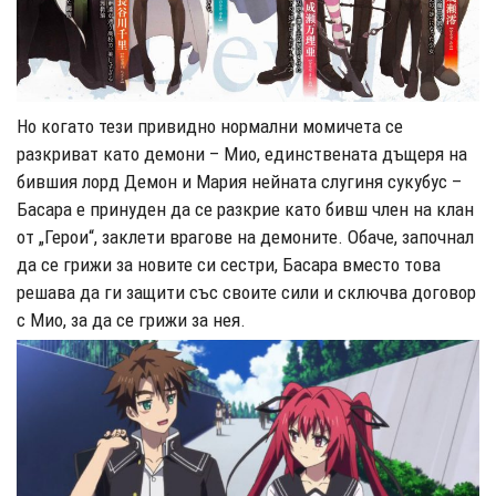
Но когато тези привидно нормални момичета се
разкриват като демони – Мио, единствената дъщеря на
бившия лорд Демон и Мария нейната слугиня сукубус –
Басара е принуден да се разкрие като бивш член на клан
от „Герои“, заклети врагове на демоните. Обаче, започнал
да се грижи за новите си сестри, Басара вместо това
решава да ги защити със своите сили и сключва договор
с Мио, за да се грижи за нея.