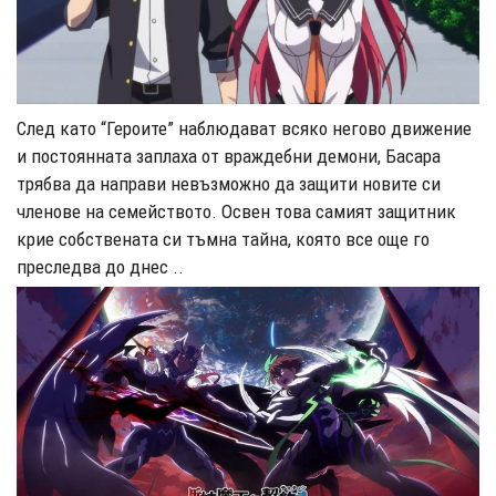
След като “Героите” наблюдават всяко негово движение
и постоянната заплаха от враждебни демони, Басара
трябва да направи невъзможно да защити новите си
членове на семейството. Освен това самият защитник
крие собствената си тъмна тайна, която все още го
преследва до днес ..