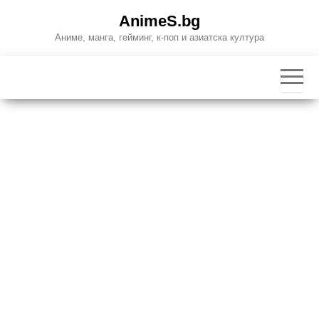
Skip
AnimeS.bg
to
Аниме, манга, гейминг, к-поп и азиатска култура
the
content