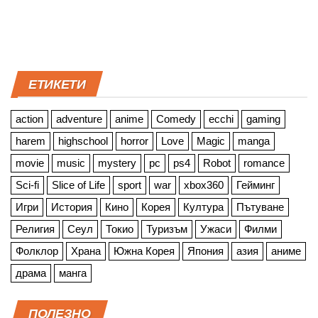
ЕТИКЕТИ
action
adventure
anime
Comedy
ecchi
gaming
harem
highschool
horror
Love
Magic
manga
movie
music
mystery
pc
ps4
Robot
romance
Sci-fi
Slice of Life
sport
war
xbox360
Гейминг
Игри
История
Кино
Корея
Култура
Пътуване
Религия
Сеул
Токио
Туризъм
Ужаси
Филми
Фолклор
Храна
Южна Корея
Япония
азия
аниме
драма
манга
ПОЛЕЗНО