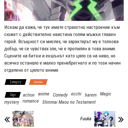
Искам да кажа, че тук имате страхотно настроение към
сюжет с действително наистина голям мъжки главен
герой. Всъщност си мислех, че характерът му е толкова
добър, че се чувствах зле, че е пропилян в това аниме.
Сцените на битки и екшънът като цяло са на ниво, но
всичко останало е малко пренебрегнато и по този начин
отделено от цялото аниме.
Category
Аниме
anime
ecchi
Magic
action
Comedy
harem
Tags
romance
mystery
Shinmai Maou no Testament
Fuuka