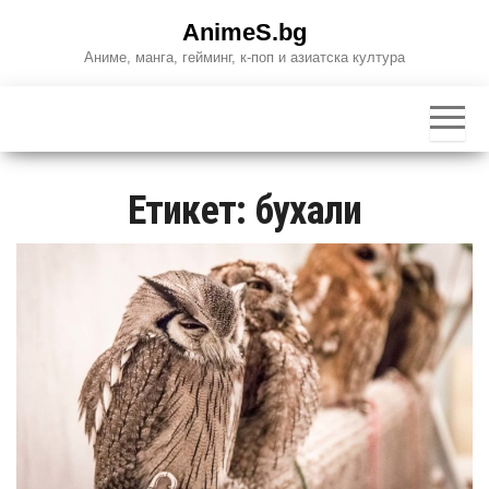
Skip
AnimeS.bg
to
Аниме, манга, гейминг, к-поп и азиатска култура
the
content
Етикет:
бухали