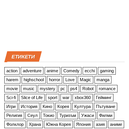
ЕТИКЕТИ
action
adventure
anime
Comedy
ecchi
gaming
harem
highschool
horror
Love
Magic
manga
movie
music
mystery
pc
ps4
Robot
romance
Sci-fi
Slice of Life
sport
war
xbox360
Гейминг
Игри
История
Кино
Корея
Култура
Пътуване
Религия
Сеул
Токио
Туризъм
Ужаси
Филми
Фолклор
Храна
Южна Корея
Япония
азия
аниме