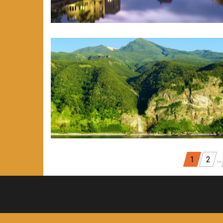
Разделяне
1
2
…
на
публикациите
на