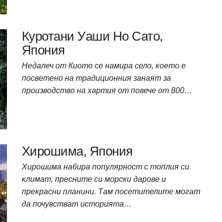
Куротани Уаши Но Сато,
Япония
Недалеч от Киото се намира село, което е
посветено на традиционния занаят за
производство на хартия от повече от 800…
Хирошима, Япония
Хирошима набира популярност с топлия си
климат, пресните си морски дарове и
прекрасни планини. Там посетителите могат
да почувстват историята…