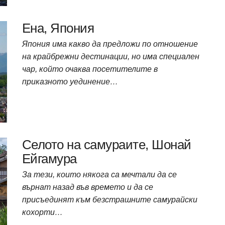
Ена, Япония
Япония има какво да предложи по отношение
на крайбрежни дестинации, но има специален
чар, който очаква посетителите в
приказното уединение…
Селото на самураите, Шонай
Ейгамура
За тези, които някога са мечтали да се
върнат назад във времето и да се
присъединят към безстрашните самурайски
кохорти…