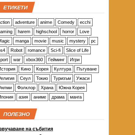
ЕТИКЕТИ
ction
adventure
anime
Comedy
ecchi
gaming
harem
highschool
horror
Love
Magic
manga
movie
music
mystery
pc
ps4
Robot
romance
Sci-fi
Slice of Life
port
war
xbox360
Гейминг
Игри
История
Кино
Корея
Култура
Пътуване
Религия
Сеул
Токио
Туризъм
Ужаси
Филми
Фолклор
Храна
Южна Корея
Япония
азия
аниме
драма
манга
ПОЛЕЗНО
звучаване на събития