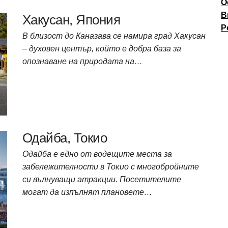
О
В
Хакусан, Япония
P
В близост до Каназава се намира град Хакусан
– духовен център, който е добра база за
опознаване на природата на…
Одайба, Токио
Одайба е едно от водещите места за
забележителности в Токио с многобройните
си вълнуващи атракции. Посетителите
могат да изпълнят плановете…