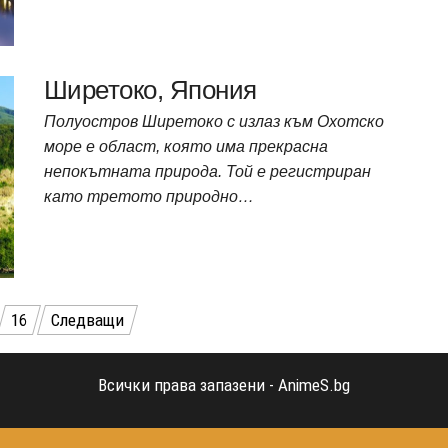
Ширетоко, Япония
Полуостров Ширетоко с излаз към Охотско
море е област, която има прекрасна
непокътната природа. Той е регистриран
като третото природно…
16
Следващи
Всички права запазени - AnimeS.bg