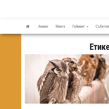
Skip
to
the
content
Аниме
Манга
Гейминг
Събития
Етик