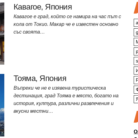
Кавагое, Япония
Кавагое е град, който се намира на час път с
a
кола от Токио. Макар че е известен основно
със своята…
s
Тояма, Япония
Въпреки че не е изявена туристическа
дестинация, град Тояма е място, богато на
история, култура, различни развлечения и
вкусни местни…
О