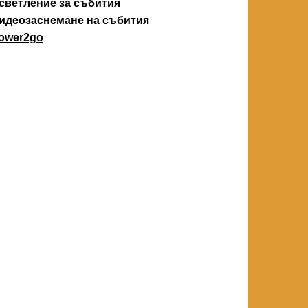
светление за събития
идеозаснемане на събития
ower2go