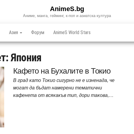
AnimeS.bg
Аниме, манга, гейминг, к-поп и азиатска култура
Азия
Форум
AnimeS World Stars
ет:
Япония
Кафето на Бухалите в Токио
В град като Токио сигурно не е изненада, че
могат да бъдат намерени тематични
кафенета от всякакъв тип, дори такова,…