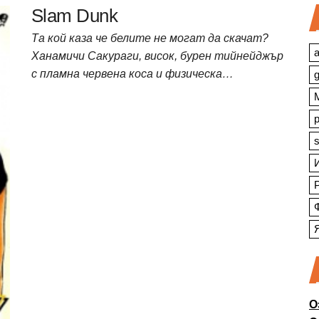
Slam Dunk
Та кой каза че белите не могат да скачат?
a
Ханамичи Сакураги, висок, бурен тийнейджър
с пламна червена коса и физическа…
s
О