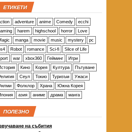
ЕТИКЕТИ
ction
adventure
anime
Comedy
ecchi
gaming
harem
highschool
horror
Love
Magic
manga
movie
music
mystery
pc
ps4
Robot
romance
Sci-fi
Slice of Life
port
war
xbox360
Гейминг
Игри
История
Кино
Корея
Култура
Пътуване
Религия
Сеул
Токио
Туризъм
Ужаси
Филми
Фолклор
Храна
Южна Корея
Япония
азия
аниме
драма
манга
ПОЛЕЗНО
звучаване на събития