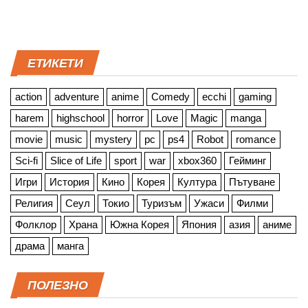
ЕТИКЕТИ
action
adventure
anime
Comedy
ecchi
gaming
harem
highschool
horror
Love
Magic
manga
movie
music
mystery
pc
ps4
Robot
romance
Sci-fi
Slice of Life
sport
war
xbox360
Гейминг
Игри
История
Кино
Корея
Култура
Пътуване
Религия
Сеул
Токио
Туризъм
Ужаси
Филми
Фолклор
Храна
Южна Корея
Япония
азия
аниме
драма
манга
ПОЛЕЗНО