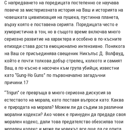
С напредването на поредицата постепенно се научава
повече за мистериозната история на Ваш и историята на
човешката цивилизация на пушека, пустинна планета,
върху която е поставена серията. Поредицата често е
хумористична в тон, но в същото време включва много
сериозно развитие на характера и особено в по-късните
епизоди става доста емоционално интензивно. Понякога
на Ваш се присъединява свещеник Никълъс Д. Волфвуд,
който е почти толкова добър стрелец, колкото и самият
Ваш, а по-късно е насочен към група убийци, известни
като “Gung-Ho Guns” по първоначално загадъчни
причини.17
“Trigun” се превръща в много сериозна дискусия за
естеството на морала, като поставя въпроси като: Каква
е природата на морала? Можем ли да съдим за различни
морални кодекси? Ако човек е принуден да предаде своя
морален кодекс, дали това предателство обезсилва този
морален кодекс и може ли човекът все още да се опита