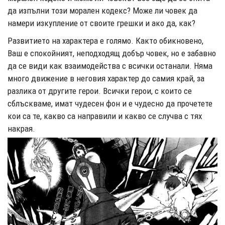
да изпълни този морален кодекс? Може ли човек да
намери изкупление от своите грешки и ако да, как?
Развитието на характера е голямо. Както обикновено,
Ваш е спокойният, неподходящ добър човек, но е забавно
да се види как взаимодейства с всички останали. Няма
много движение в неговия характер до самия край, за
разлика от другите герои. Всички герои, с които се
сблъскваме, имат чудесен фон и е чудесно да прочетете
кои са те, какво са направили и какво се случва с тях
накрая.