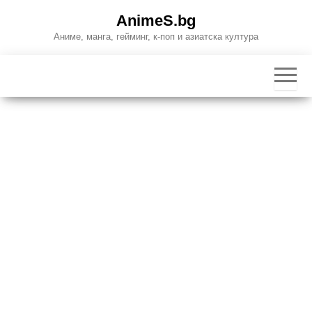
Skip
AnimeS.bg
to
Аниме, манга, гейминг, к-поп и азиатска култура
the
content