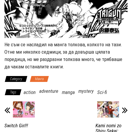
Не съм се насладил на манга толкова, колкото на тази.
Отне ми няколко седмици, за да довърша цялата
поредица, но ме раздразни толкова много, че трябваше
да чакам останалите книги.
Category
Манга
adventure
mystery
action
manga
Sci-fi
Tags
Switch Girl!!
Kami nomi zo
Shiru Sekai: