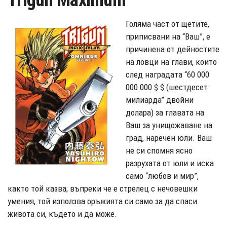
Trigun Maximum
Голяма част от щетите,
приписвани на “Ваш”, е
причинена от дейностите
на ловци на глави, които
след наградата “60 000
000 000 $ $ (шестдесет
милиарда” двойни
долара) за главата на
Ваш за унищожаване на
град, наречен юли. Ваш
не си спомня ясно
разрухата от юли и иска
само “любов и мир”,
както той казва; въпреки че е стрелец с нечовешки
умения, той използва оръжията си само за да спаси
живота си, където и да може.