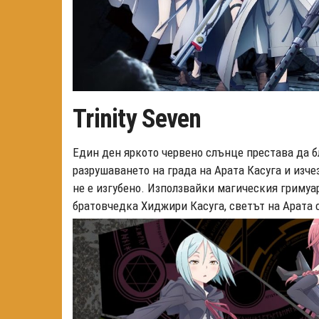
Trinity Seven
Един ден яркото червено слънце престава да б
разрушаването на града на Арата Касуга и изче
не е изгубено. Използвайки магическия гримуар
братовчедка Хиджири Касуга, светът на Арата 