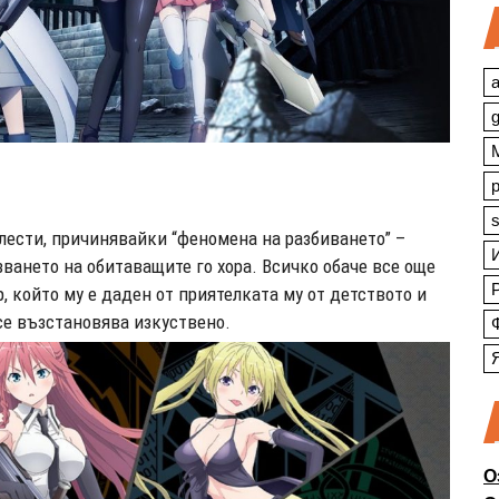
a
s
лести, причинявайки “феномена на разбиването” –
зването на обитаващите го хора. Всичко обаче все още
, който му е даден от приятелката му от детството и
се възстановява изкуствено.
О