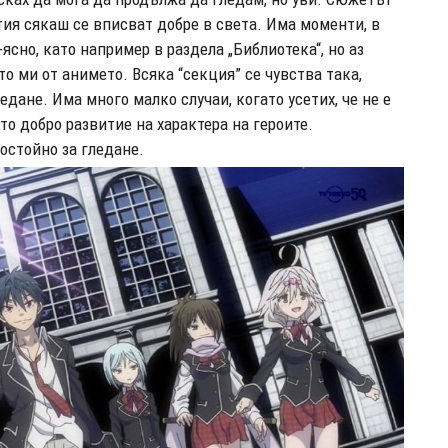
ия сякаш се вписват добре в света. Има моменти, в
ясно, като например в раздела „Библиотека“, но аз
о ми от анимето. Всяка “секция” се чувства така,
дане. Има много малко случаи, когато усетих, че не е
о добро развитие на характера на героите.
остойно за гледане.