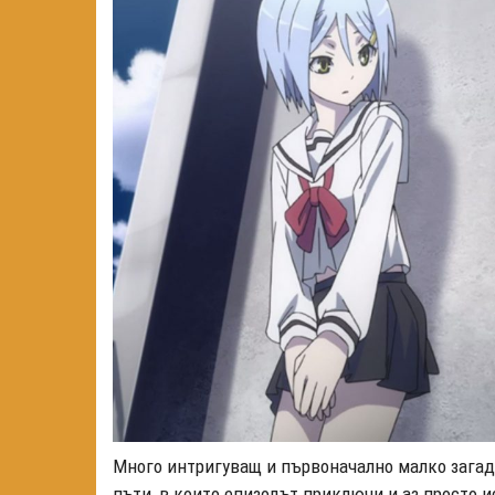
Много интригуващ и първоначално малко загад
пъти, в които епизодът приключи и аз просто и