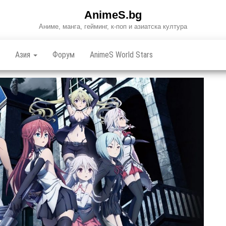
AnimeS.bg
Аниме, манга, гейминг, к-поп и азиатска култура
Азия
Форум
AnimeS World Stars