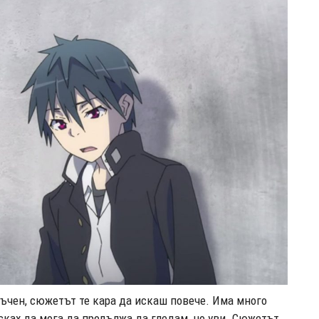
ъчен, сюжетът те кара да искаш повече. Има много
сках да мога да продължа да гледам, но уви. Сюжетът