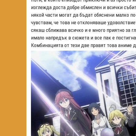
изглежда доста добре обмислен и всички събит
някой части могат да бъдат обяснени малко по-
чувствам, че това не отклоняваше удоволствиет
сякаш сближава всичко и е много приятно за гле
имало напредък в сюжета и все пак е постигнат
Комбинацията от тези две правят това аниме д