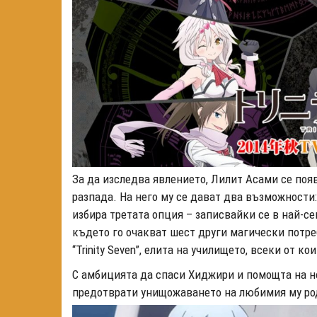
За да изследва явлението, Лилит Асами се поя
разпада. На него му се дават два възможности:
избира третата опция – записвайки се в най-сек
където го очакват шест други магически потреб
“
Trinity Seven”
, елита на училището, всеки от ко
С амбицията да спаси Хиджири и помощта на но
предотврати унищожаването на любимия му род