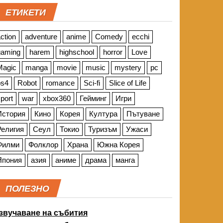
ЕТИКЕТИ
ction
adventure
anime
Comedy
ecchi
gaming
harem
highschool
horror
Love
Magic
manga
movie
music
mystery
pc
ps4
Robot
romance
Sci-fi
Slice of Life
port
war
xbox360
Гейминг
Игри
История
Кино
Корея
Култура
Пътуване
Религия
Сеул
Токио
Туризъм
Ужаси
Филми
Фолклор
Храна
Южна Корея
Япония
азия
аниме
драма
манга
ПОЛЕЗНО
звучаване на събития