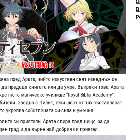
О
В
P
вява пред Арата, чийто изкуствен свят изведнъж се
 да предаде книгата или да умре. Въпреки това, Арата
ретното магическо училище “Royal Biblia Academy”,
ители. Заедно с Лилит, тези шест от тях съставляват
ито укрепва собствената си сила и умения.
вите си приятели, Арата спира пред нищо, за да
ен град и да върне най-добрия си приятел.