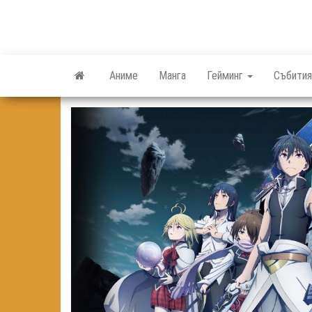
Skip
to
the
content
Аниме
Манга
Гейминг
Събития