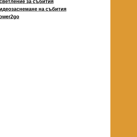
светление за събития
идеозаснемане на събития
ower2go