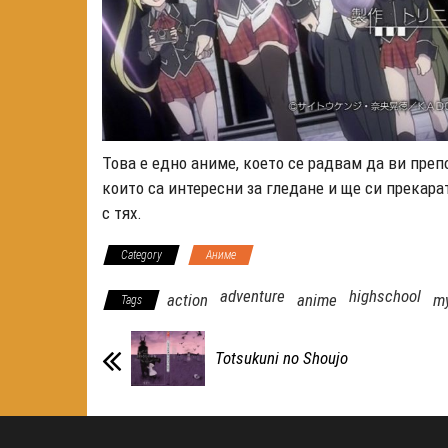
Това е едно аниме, което се радвам да ви пре
които са интересни за гледане и ще си прекара
с тях.
Category
Аниме
adventure
highschool
action
anime
my
Tags
Totsukuni no Shoujo