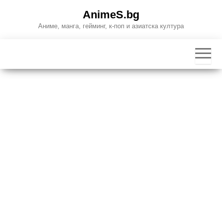
Skip
AnimeS.bg
to
Аниме, манга, гейминг, к-поп и азиатска култура
the
content