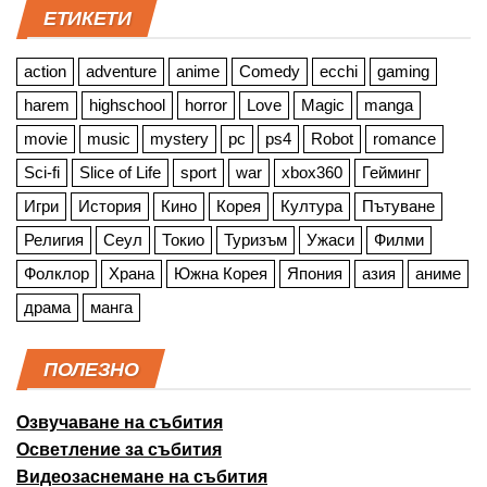
ЕТИКЕТИ
action
adventure
anime
Comedy
ecchi
gaming
harem
highschool
horror
Love
Magic
manga
movie
music
mystery
pc
ps4
Robot
romance
Sci-fi
Slice of Life
sport
war
xbox360
Гейминг
Игри
История
Кино
Корея
Култура
Пътуване
Религия
Сеул
Токио
Туризъм
Ужаси
Филми
Фолклор
Храна
Южна Корея
Япония
азия
аниме
драма
манга
ПОЛЕЗНО
Озвучаване на събития
Осветление за събития
Видеозаснемане на събития