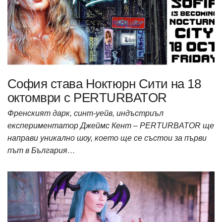
София става Ноктюрн Сити на 18
октомври с PERTURBATOR
Френският дарк, синт-уейв, индъстриъл
експериментатор Джеймс Кент – PERTURBATOR ще
направи уникално шоу, което ще се състои за първи
път в България…