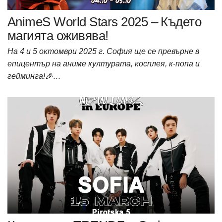
AnimeS World Stars 2025 – Където
магията оживява!
На 4 и 5 октомври 2025 г. София ще се превърне в
епицентър на аниме културата, косплея, к-попа и
гейминга!🎉…