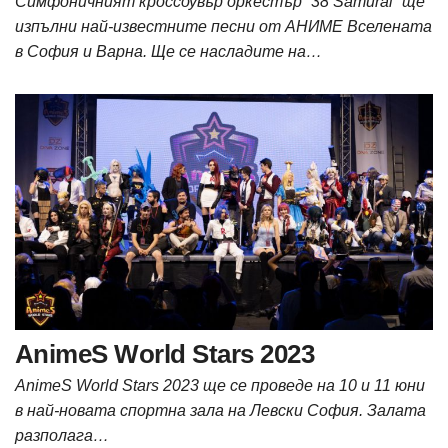
Симфоничният кроссоувър оркестър “38 Samurai” ще
изпълни най-известните песни от АНИМЕ Вселената
в София и Варна. Ще се насладите на…
AnimeS World Stars 2023
AnimeS World Stars 2023 ще се проведе на 10 и 11 юни
в най-новата спортна зала на Левски София. Залата
разполага…