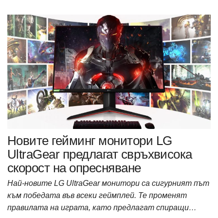
Новите гейминг монитори LG
UltraGear предлагат свръхвисока
скорост на опресняване
Най-новите LG UltraGear монитори са сигурният път
към победата във всеки геймплей. Те променят
правилата на играта, като предлагат спиращи…