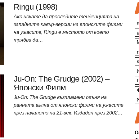
Ringu (1998)
Ако искате да проследите тенденцията на
a
западните кавър-версии на японските филми
на ужасите, Ringu е мястото от което
трябва да…
s
Ju-On: The Grudge (2002) –
Японски Филм
Ju-On: The Grudge възпламени огъня на
ранната вълна от японски филми на ужасите
през началото на 21-век. Издаден през 2002…
О