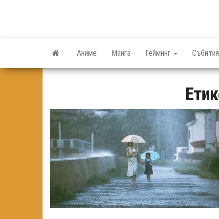
Skip
to
the
content
Аниме
Манга
Гейминг
Събития
Етик