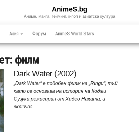
AnimeS.bg
Аниме, манга, гейминг, к-поп и азиатска култура
Азия
Форум
AnimeS World Stars
ет:
филм
Dark Water (2002)
„Dark Water“ е подобен филм на „Ringu“, тъй
като се основава на история на Коджи
Сузуки,режисиран от Хидео Наката, и
включва…