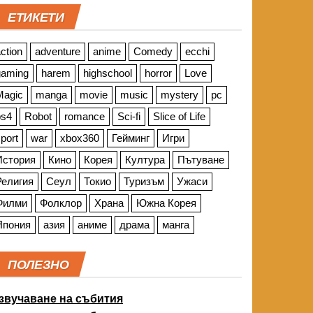
ЕТИКЕТИ
ction
adventure
anime
Comedy
ecchi
gaming
harem
highschool
horror
Love
Magic
manga
movie
music
mystery
pc
ps4
Robot
romance
Sci-fi
Slice of Life
port
war
xbox360
Гейминг
Игри
История
Кино
Корея
Култура
Пътуване
Религия
Сеул
Токио
Туризъм
Ужаси
Филми
Фолклор
Храна
Южна Корея
Япония
азия
аниме
драма
манга
ПОЛЕЗНО
звучаване на събития