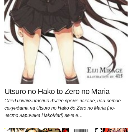
Utsuro no Hako to Zero no Maria
След изключително дълго време чакане, най-сетне
секундата на Utsuro no Hako до Zero no Maria (по-
често наричана HakoMari) вече е…