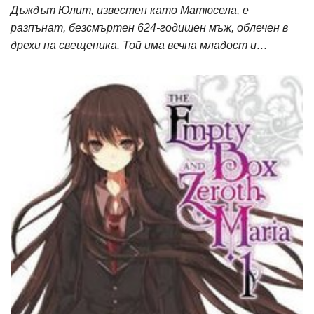
Дъждът Юлит, известен като Матюсела, е
разпънат, безсмъртен 624-годишен мъж, облечен в
дрехи на свещеника. Той има вечна младост и…