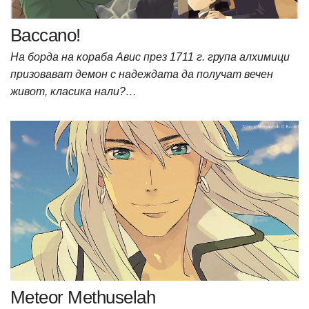
Baccano!
На борда на кораба Авис през 1711 г. група алхимици
призовават демон с надеждата да получат вечен
живот, класика нали?…
Meteor Methuselah