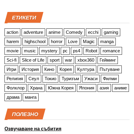
ЕТИКЕТИ
action
adventure
anime
Comedy
ecchi
gaming
harem
highschool
horror
Love
Magic
manga
movie
music
mystery
pc
ps4
Robot
romance
Sci-fi
Slice of Life
sport
war
xbox360
Гейминг
Игри
История
Кино
Корея
Култура
Пътуване
Религия
Сеул
Токио
Туризъм
Ужаси
Филми
Фолклор
Храна
Южна Корея
Япония
азия
аниме
драма
манга
ПОЛЕЗНО
Озвучаване на събития