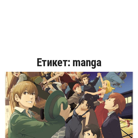
Етикет:
manga