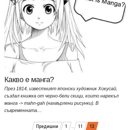
Какво е манга?
През 1814, известният японски художник Хокусай,
създал книжка от черно-бели скици, които нарекъл
манга -> mahn-gah (нахвърлени рисунки). В
съвременната…
Разделяне
Предишни
1
…
11
12