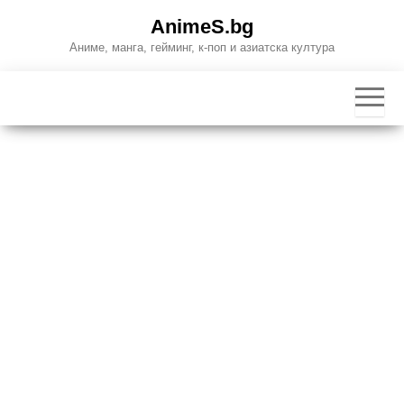
Skip
AnimeS.bg
to
Аниме, манга, гейминг, к-поп и азиатска култура
the
content