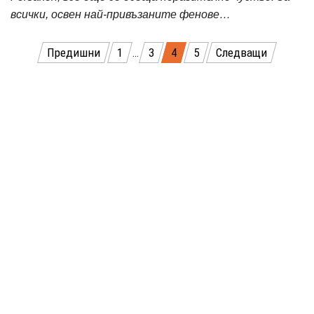
всички, освен най-привъзаните фенове…
Разделяне
Предишни
1
…
3
4
5
Следващи
на
публикациите
на
страници