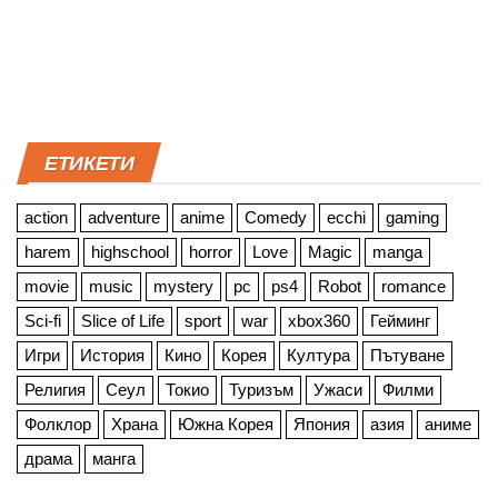
ЕТИКЕТИ
action
adventure
anime
Comedy
ecchi
gaming
harem
highschool
horror
Love
Magic
manga
movie
music
mystery
pc
ps4
Robot
romance
Sci-fi
Slice of Life
sport
war
xbox360
Гейминг
Игри
История
Кино
Корея
Култура
Пътуване
Религия
Сеул
Токио
Туризъм
Ужаси
Филми
Фолклор
Храна
Южна Корея
Япония
азия
аниме
драма
манга