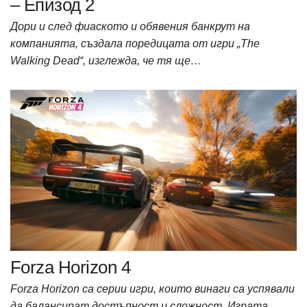
– Епизод 2
Дори и след фиаското и обявения банкрут на
компанията, създала поредицата от игри „The
Walking Dead“, изглежда, че тя ще…
Forza Horizon 4
Forza Horizon са серии игри, които винаги са успявали
да балансират дoстъпност и сложност. Играта