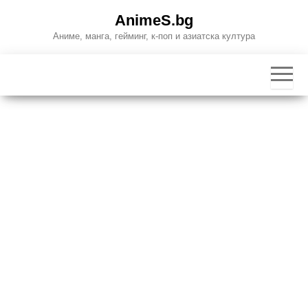
Skip
AnimeS.bg
to
Аниме, манга, гейминг, к-поп и азиатска култура
the
content