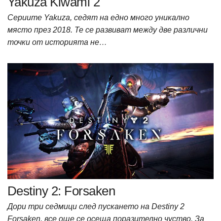
Yakuza Kiwami 2
Сериите Yakuza, седят на едно много уникално
място през 2018. Те се развиват между две различни
точки от историята не…
Destiny 2: Forsaken
Дори три седмици след пускането на Destiny 2
Forsaken, все още се осеща поразително чуство. За