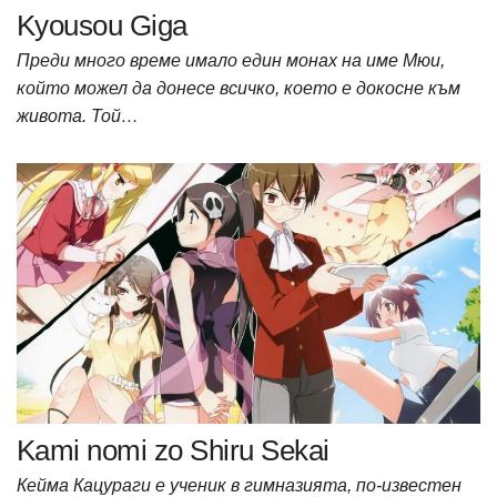
Kyousou Giga
Преди много време имало един монах на име Мюи,
който можел да донесе всичко, което е докосне към
живота. Той…
Kami nomi zo Shiru Sekai
Кейма Кацураги е ученик в гимназията, по-известен