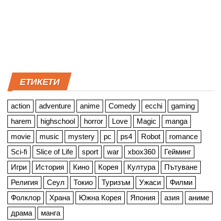
ЕТИКЕТИ
action
adventure
anime
Comedy
ecchi
gaming
harem
highschool
horror
Love
Magic
manga
movie
music
mystery
pc
ps4
Robot
romance
Sci-fi
Slice of Life
sport
war
xbox360
Гейминг
Игри
История
Кино
Корея
Култура
Пътуване
Религия
Сеул
Токио
Туризъм
Ужаси
Филми
Фолклор
Храна
Южна Корея
Япония
азия
аниме
драма
манга