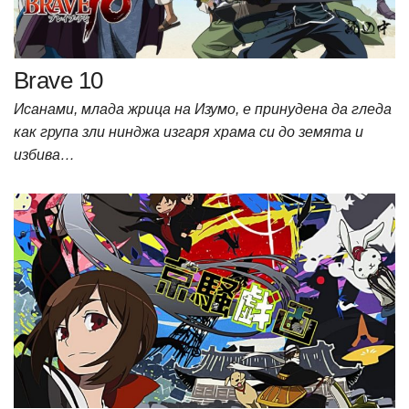
Brave 10
Исанами, млада жрица на Изумо, е принудена да гледа
как група зли нинджа изгаря храма си до земята и
избива…