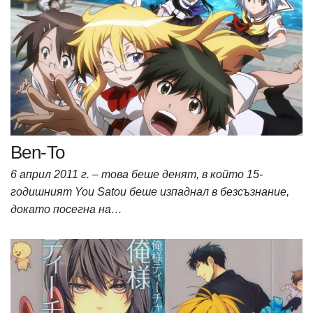
Ben-To
6 април 2011 г. – това беше денят, в който 15-
годишният You Satou беше изпаднал в безсъзнание,
докато посегна на…