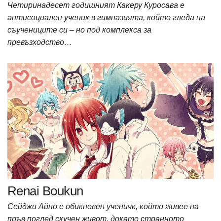
Четиринадесет годишният Какеру Куросава е
антисоциален ученик в гимназията, който гледа на
съучениците си – но под комплекса за
превъзходство…
Renai Boukun
Сейджи Айно е обикновен ученичк, който живее на
пръв поглед скучен живот, докато странното