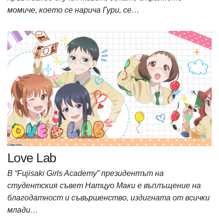
момиче, което се нарича Гури, се…
Love Lab
В “Fujisaki Girls Academy” президентът на
студентския съвет Натцуо Маки е въплъщение на
благодатност и съвършенство, издигната от всички
млади…