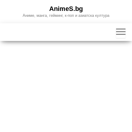
Skip
AnimeS.bg
to
Аниме, манга, гейминг, к-поп и азиатска култура
the
content