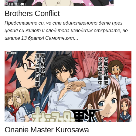
Brothers Conflict
Представете си, че сте единственото дете през
целия си живот и след това изведнъж откривате, че
имате 13 братя! Самотният…
Onanie Master Kurosawa